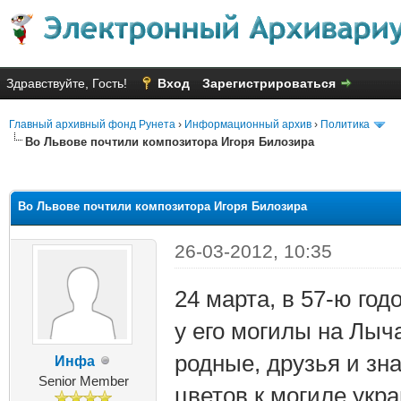
Здравствуйте, Гость!
Вход
Зарегистрироваться
Главный архивный фонд Рунета
›
Информационный архив
›
Политика
Во Львове почтили композитора Игоря Билозира
яя оценка: 1.56
Во Львове почтили композитора Игоря Билозира
26-03-2012, 10:35
24 марта, в 57-ю го
у его могилы на Лыч
родные, друзья и зн
Инфа
Senior Member
цветов к могиле укр