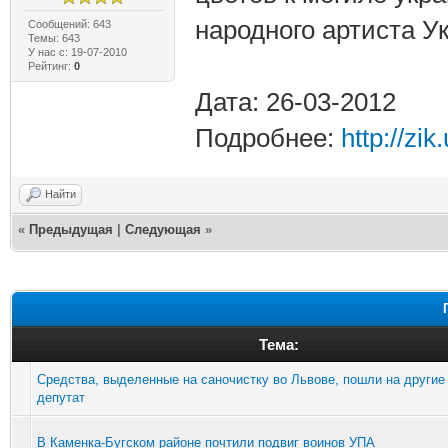
народного артиста У
Сообщений: 643
Темы: 643
У нас с: 19-07-2010
Рейтинг:
0
Дата: 26-03-2012
Подробнее:
http://zi
Найти
«
Предыдущая
|
Следующая
»
Тема:
Средства, выделенные на саночистку во Львове, пошли на другие 
депутат
В Каменка-Бугском районе почтили подвиг воинов УПА