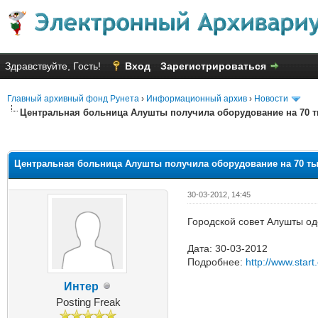
Здравствуйте, Гость!
Вход
Зарегистрироваться
Главный архивный фонд Рунета
›
Информационный архив
›
Новости
Центральная больница Алушты получила оборудование на 70 т
Голосов: 8 - Средняя оценка: 2
1
2
3
4
5
Центральная больница Алушты получила оборудование на 70 ты
30-03-2012, 14:45
Городской совет Алушты од
Дата: 30-03-2012
Подробнее:
http://www.star
Интер
Posting Freak