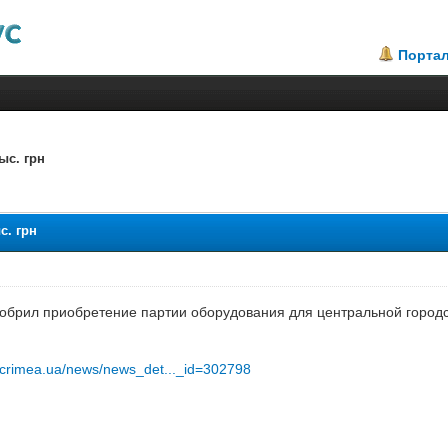
Порта
ыс. грн
.63
с. грн
обрил приобретение партии оборудования для центральной город
t.crimea.ua/news/news_det..._id=302798