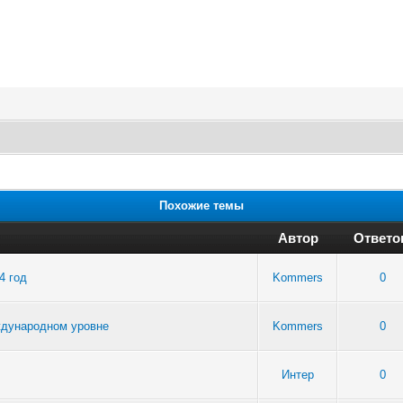
Похожие темы
Автор
Ответо
4 год
Kommers
0
ждународном уровне
Kommers
0
Интер
0