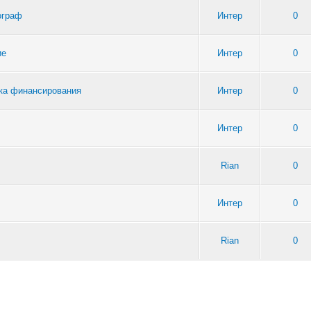
ограф
Интер
0
ие
Интер
0
тка финансирования
Интер
0
Интер
0
ч
Rian
0
Интер
0
Rian
0