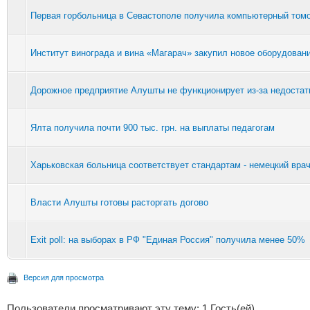
Первая горбольница в Севастополе получила компьютерный том
Институт винограда и вина «Магарач» закупил новое оборудован
Дорожное предприятие Алушты не функционирует из-за недоста
Ялта получила почти 900 тыс. грн. на выплаты педагогам
Харьковская больница соответствует стандартам - немецкий вра
Власти Алушты готовы расторгать догово
Exit poll: на выборах в РФ "Единая Россия" получила менее 50%
Версия для просмотра
Пользователи просматривают эту тему: 1 Гость(ей)