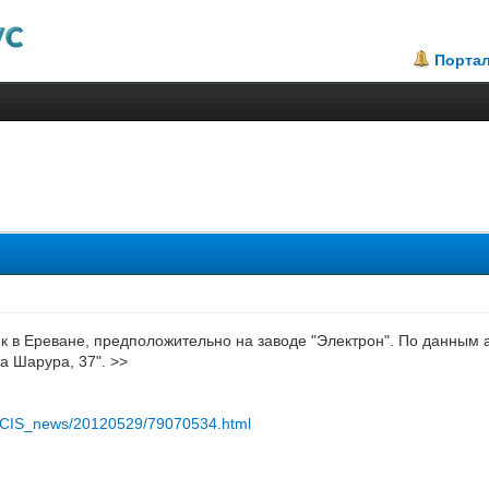
Порта
к в Ереване, предположительно на заводе "Электрон". По данным 
а Шарура, 37". >>
ru/CIS_news/20120529/79070534.html