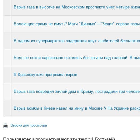
Взрыв газа в высотке на Московском проспекте унес четыре жизн
Болеющие сраму не имут // Матч "Динамо"—"Зенит" сорвал взры
В одном из супермаркетов задержали двух любителей бесплатно
Больше сотни харьковчан остались без крыши над головой. В вы
В Краснокутске прогремел взрыв
Взрыв газа повредил жилой дом в Крыму, пострадали три челове
Взрыв бомбы в Киеве навел на мину в Москве // На Украине рас
Версия для просмотра
Пользователи просматривают эту тему: 1 Гость(ей)