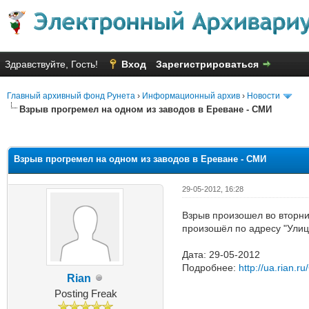
Здравствуйте, Гость!
Вход
Зарегистрироваться
Главный архивный фонд Рунета
›
Информационный архив
›
Новости
Взрыв прогремел на одном из заводов в Ереване - СМИ
Голосов: 1 - Средняя оценка: 1
1
2
3
4
5
Взрыв прогремел на одном из заводов в Ереване - СМИ
29-05-2012, 16:28
Взрыв произошел во вторни
произошёл по адресу "Улиц
Дата: 29-05-2012
Подробнее:
http://ua.rian.
Rian
Posting Freak