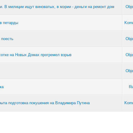
и. В милиции ищут виноватых, в мэрии - деньги на ремонт дом
Obje
в петарды
Kom
 поесть
Obje
сотке на Новых Домах прогремел взрыв
Obje
Obje
ка
Ri
крыта подготовка покушения на Владимира Путина
Kom