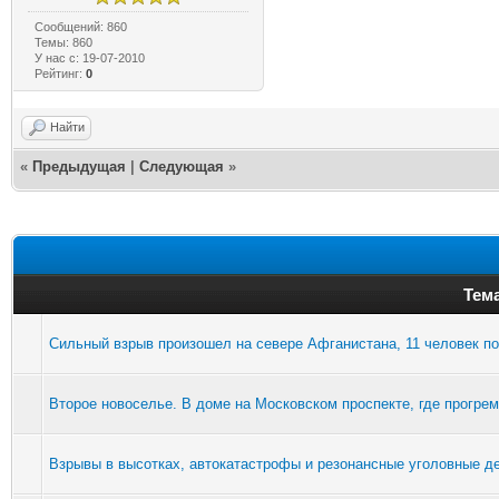
Сообщений: 860
Темы: 860
У нас с: 19-07-2010
Рейтинг:
0
Найти
«
Предыдущая
|
Следующая
»
Тема
Сильный взрыв произошел на севере Афганистана, 11 человек по
Второе новоселье. В доме на Московском проспекте, где прогрем
Взрывы в высотках, автокатастрофы и резонансные уголовные де