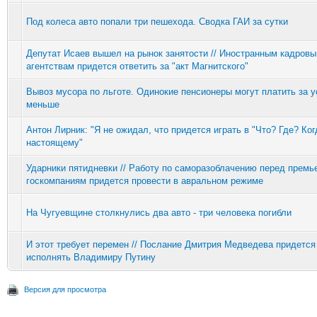
Под колеса авто попали три пешехода. Сводка ГАИ за сутки
Депутат Исаев вышел на рынок занятости // Иностранным кадров
агентствам придется ответить за "акт Магнитского"
Вывоз мусора по льготе. Одинокие пенсионеры могут платить за у
меньше
Антон Лирник: "Я не ожидал, что придется играть в "Что? Где? Ког
настоящему"
Ударники пятидневки // Работу по саморазоблачению перед премь
госкомпаниям придется провести в авральном режиме
На Чугуевщине столкнулись два авто - три человека погибли
И этот требует перемен // Послание Дмитрия Медведева придется
исполнять Владимиру Путину
Версия для просмотра