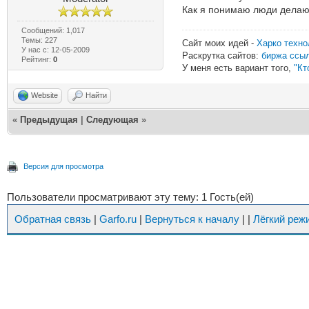
Как я понимаю люди делаю
Сообщений: 1,017
Темы: 227
Сайт моих идей -
Харко техно
У нас с: 12-05-2009
Раскрутка сайтов:
биржа ссы
Рейтинг:
0
У меня есть вариант того,
"Кт
Website
Найти
«
Предыдущая
|
Следующая
»
Версия для просмотра
Пользователи просматривают эту тему: 1 Гость(ей)
Обратная связь
|
Garfo.ru
|
Вернуться к началу
|
|
Лёгкий реж