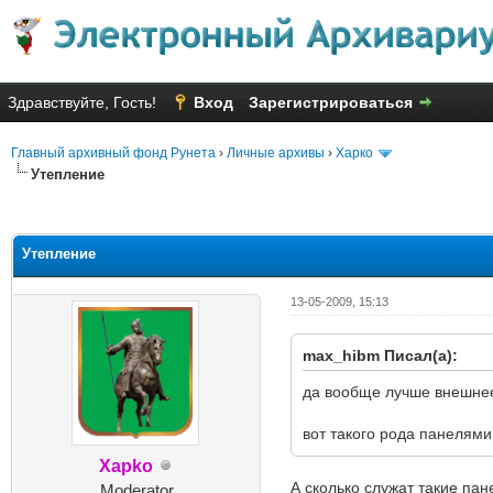
Здравствуйте, Гость!
Вход
Зарегистрироваться
Главный архивный фонд Рунета
›
Личные архивы
›
Харко
Утепление
Голосов: 7 - Средняя оценка: 1
1
2
3
4
5
Утепление
13-05-2009, 15:13
max_hibm Писал(а):
да вообще лучше внешнее
вот такого рода панелями
Xapko
А сколько служат такие пан
Moderator