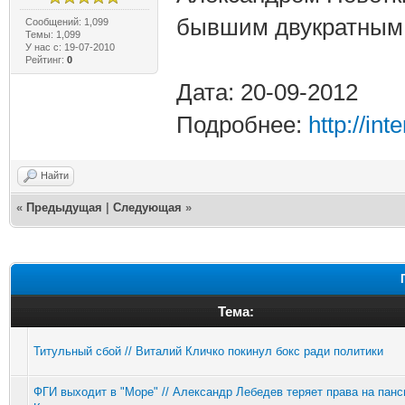
бывшим двукратным 
Сообщений: 1,099
Темы: 1,099
У нас с: 19-07-2010
Рейтинг:
0
Дата: 20-09-2012
Подробнее:
http://in
Найти
«
Предыдущая
|
Следующая
»
Тема:
Титульный сбой // Виталий Кличко покинул бокс ради политики
ФГИ выходит в "Море" // Александр Лебедев теряет права на панс