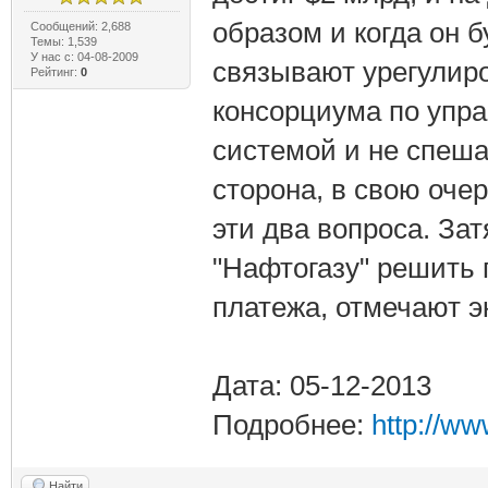
образом и когда он 
Сообщений: 2,688
Темы: 1,539
У нас с: 04-08-2009
связывают урегулир
Рейтинг:
0
консорциума по упра
системой и не спеша
сторона, в свою очер
эти два вопроса. За
"Нафтогазу" решить 
платежа, отмечают э
Дата: 05-12-2013
Подробнее:
http://w
Найти