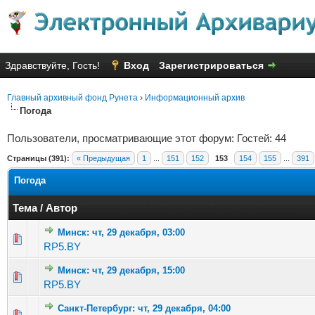
Здравствуйте, Гость!
Вход
Зарегистрироваться
Главный архивный фонд Рунета
›
Информационный архив
Погода
Пользователи, просматривающие этот форум: Гостей: 44
Страницы (391):
« Предыдущая
1
...
151
152
153
154
155
...
391
Погода
Тема
/
Автор
Минск: чт, 29 декабря, 03:00
Голосов: 9 - Средняя оценка: 2.78 из 5
1
2
3
4
5
RP5.BY
Минск: чт, 29 декабря, 15:00
Голосов: 3 - Средняя оценка: 3 из 5
1
2
3
4
5
RP5.BY
Санкт-Петербург: чт, 29 декабря, 04:00
Голосов: 3 - Средняя оценка: 3 из 5
1
2
3
4
5