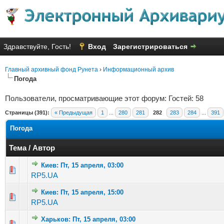
Здравствуйте, Гость!
Вход
Зарегистрироваться
Главный архивный фонд Рунета
›
Информационный архив
Погода
Пользователи, просматривающие этот форум: Гостей: 58
Страницы (391):
« Предыдущая
1
...
280
281
282
283
284
...
391
Погода
Тема
/
Автор
Киев: Пт, 15 апреля, 03:00
Голосов: 4 - Средняя оценка: 2.5 из 5
1
2
3
4
5
RP5.UA
Киев: Пт, 15 апреля, 15:00
Голосов: 3 - Средняя оценка: 3.33 из 5
1
2
3
4
5
RP5.UA
Харьков: Пт, 15 апреля, 03:00
Голосов: 2 - Средняя оценка: 3 из 5
1
2
3
4
5