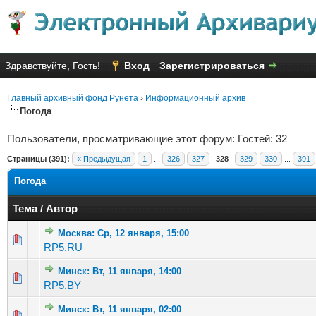
Здравствуйте, Гость!
Вход
Зарегистрироваться
Главный архивный фонд Рунета
›
Информационный архив
Погода
Пользователи, просматривающие этот форум: Гостей: 32
Страницы (391):
« Предыдущая
1
...
326
327
328
329
330
...
391
Погода
Тема
/
Автор
Москва: Ср, 12 января, 15:00
Голосов: 4 - Средняя оценка: 1.75 из 5
1
2
3
4
5
RP5.RU
Минск: Вт, 11 января, 14:00
Голосов: 3 - Средняя оценка: 2 из 5
1
2
3
4
5
RP5.BY
Минск: Вт, 11 января, 02:00
Голосов: 2 - Средняя оценка: 2 из 5
1
2
3
4
5