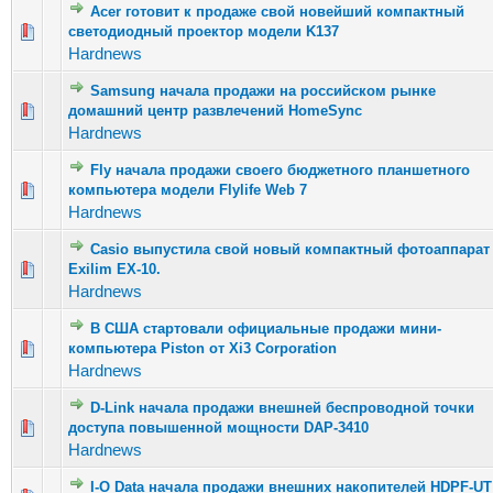
Acer готовит к продаже свой новейший компактный
Голосов: 20 - Средняя оценка: 2.75 из 5
светодиодный проектор модели K137
1
2
3
4
5
Hardnews
Samsung начала продажи на российском рынке
Голосов: 26 - Средняя оценка: 3.08 из 5
домашний центр развлечений HomeSync
1
2
3
4
5
Hardnews
Fly начала продажи своего бюджетного планшетного
Голосов: 19 - Средняя оценка: 2.63 из 5
компьютера модели Flylife Web 7
1
2
3
4
5
Hardnews
Casio выпустила свой новый компактный фотоаппарат
Голосов: 15 - Средняя оценка: 2.4 из 5
Exilim EX-10.
1
2
3
4
5
Hardnews
В США стартовали официальные продажи мини-
Голосов: 7 - Средняя оценка: 1.86 из 5
компьютера Piston от Xi3 Corporation
1
2
3
4
5
Hardnews
D-Link начала продажи внешней беспроводной точки
Голосов: 24 - Средняя оценка: 2.92 из 5
доступа повышенной мощности DAP-3410
1
2
3
4
5
Hardnews
I-O Data начала продажи внешних накопителей HDPF-UT