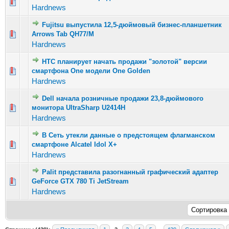
Голосов: 29 - Средняя оценка: 2.9 из 5
1
2
3
4
5
Hardnews
Fujitsu выпустила 12,5-дюймовый бизнес-планшетник
Голосов: 18 - Средняя оценка: 2.28 из 5
Arrows Tab QH77/M
1
2
3
4
5
Hardnews
HTC планирует начать продажи "золотой" версии
Голосов: 23 - Средняя оценка: 2.91 из 5
смартфона One модели One Golden
1
2
3
4
5
Hardnews
Dell начала розничные продажи 23,8-дюймового
Голосов: 13 - Средняя оценка: 2.08 из 5
монитора UltraSharp U2414H
1
2
3
4
5
Hardnews
В Сеть утекли данные о предстоящем флагманском
Голосов: 12 - Средняя оценка: 2.25 из 5
смартфоне Alcatel Idol X+
1
2
3
4
5
Hardnews
Palit представила разогнанный графический адаптер
Голосов: 20 - Средняя оценка: 2.4 из 5
GeForce GTX 780 Ti JetStream
1
2
3
4
5
Hardnews