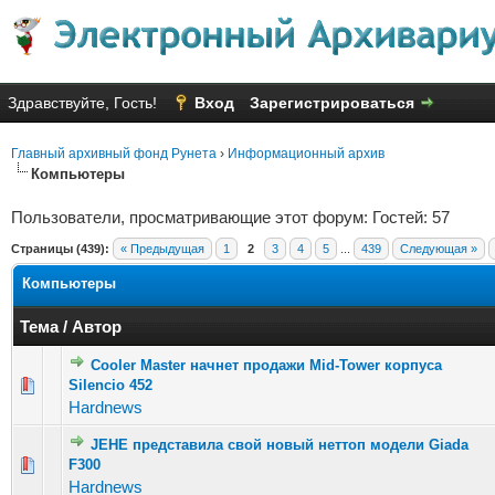
Здравствуйте, Гость!
Вход
Зарегистрироваться
Главный архивный фонд Рунета
›
Информационный архив
Компьютеры
Пользователи, просматривающие этот форум: Гостей: 57
Страницы (439):
« Предыдущая
1
2
3
4
5
...
439
Следующая »
Компьютеры
Тема
/
Автор
Cooler Master начнет продажи Mid-Tower корпуса
Голосов: 23 - Средняя оценка: 2.7 из 5
Silencio 452
1
2
3
4
5
Hardnews
JEHE представила свой новый неттоп модели Giada
Голосов: 22 - Средняя оценка: 2.14 из 5
F300
1
2
3
4
5
Hardnews