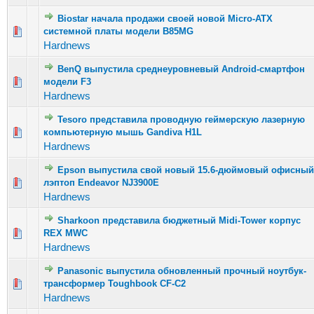
Biostar начала продажи своей новой Micro-ATX
Голосов: 38 - Средняя оценка: 2.82 из 5
системной платы модели B85MG
1
2
3
4
5
Hardnews
BenQ выпустила среднеуровневый Android-смартфон
Голосов: 17 - Средняя оценка: 2.29 из 5
модели F3
1
2
3
4
5
Hardnews
Tesoro представила проводную геймерскую лазерную
Голосов: 19 - Средняя оценка: 2.16 из 5
компьютерную мышь Gandiva H1L
1
2
3
4
5
Hardnews
Epson выпустила свой новый 15.6-дюймовый офисный
Голосов: 21 - Средняя оценка: 2.67 из 5
лэптоп Endeavor NJ3900E
1
2
3
4
5
Hardnews
Sharkoon представила бюджетный Midi-Tower корпус
Голосов: 15 - Средняя оценка: 2.47 из 5
REX MWC
1
2
3
4
5
Hardnews
Panasonic выпустила обновленный прочный ноутбук-
Голосов: 16 - Средняя оценка: 2.19 из 5
трансформер Toughbook CF-C2
1
2
3
4
5
Hardnews