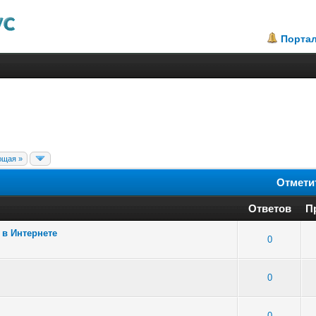
Порта
ющая »
Отмети
Ответов
П
 в Интернете
7 - Средняя оценка: 2 из 5
1
2
3
4
5
0
: 4 - Средняя оценка: 3 из 5
1
2
3
4
5
0
: 2 - Средняя оценка: 3 из 5
1
2
3
4
5
0