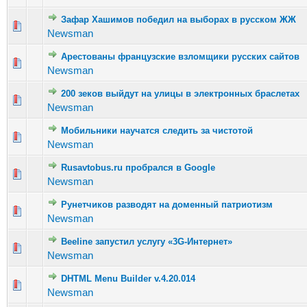
Зафар Хашимов победил на выборах в русском ЖЖ
Голосов: 
Newsman
Арестованы французские взломщики русских сайтов
Голосов: 5
Newsman
200 зеков выйдут на улицы в электронных браслетах
Голосов: 4
Newsman
Мобильники научатся следить за чистотой
Голосов: 6
Newsman
Rusavtobus.ru пробрался в Google
Голосов: 
Newsman
Рунетчиков разводят на доменный патриотизм
Голосов: 
Newsman
Beeline запустил услугу «3G-Интернет»
Голосов: 5
Newsman
DHTML Menu Builder v.4.20.014
Голосов: 3 
Newsman