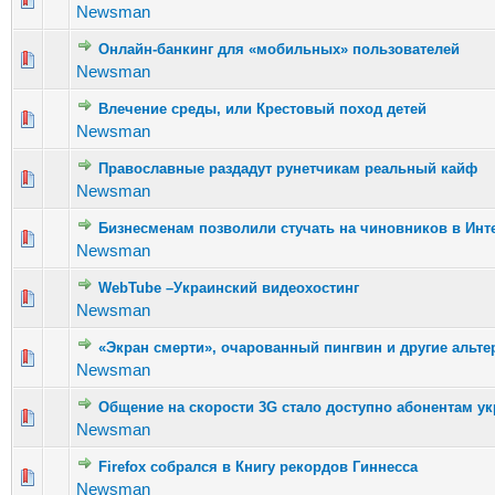
Newsman
Онлайн-банкинг для «мобильных» пользователей
Голосов: 
Newsman
Влечение среды, или Крестовый поход детей
Голосов: 5
Newsman
Православные раздадут рунетчикам реальный кайф
Голосов: 4
Newsman
Бизнесменам позволили стучать на чиновников в Инт
Голосов: 7
Newsman
WebTube –Украинский видеохостинг
Голосов: 2
Newsman
«Экран смерти», очарованный пингвин и другие альте
Голосов: 
Newsman
Общение на скорости 3G стало доступно абонентам ук
Голосов: 
Newsman
Firefox собрался в Книгу рекордов Гиннесcа
Голосов: 
Newsman