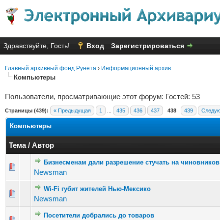
Здравствуйте, Гость!
Вход
Зарегистрироваться
Главный архивный фонд Рунета
›
Информационный архив
Компьютеры
Пользователи, просматривающие этот форум: Гостей: 53
Страницы (439):
« Предыдущая
1
...
435
436
437
438
439
Следу
Компьютеры
Тема
/
Автор
Бизнесменам дали разрешение стучать на чиновников
Голосов: 
Newsman
Wi-Fi губит жителей Нью-Мексико
Голосов
Newsman
Посетители добрались до товаров
Голосов