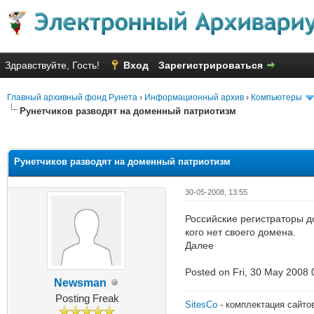
Здравствуйте, Гость!
Вход
Зарегистрироваться
Главный архивный фонд Рунета
›
Информационный архив
›
Компьютеры
Рунетчиков разводят на доменный патриотизм
Голосов: 8 - Средняя оценка: 2
1
2
3
4
5
Рунетчиков разводят на доменный патриотизм
30-05-2008, 13:55
Российские регистраторы до
кого нет своего домена.
Далее
Posted on Fri, 30 May 2008 
Newsman
Posting Freak
SitesCo
- комплектация сайто