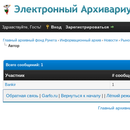
Здравствуйте, Гость!
Вход
Зарегистрироваться
Главный архивный фонд Рунета
›
Информационный архив
›
Новости
›
Рынок
Автор
Всего сообщений: 1
Участник
# сообщ
Bankir
1
Обратная связь
|
Garfo.ru
|
Вернуться к началу
|
|
Лёгкий реж
Главный архивн