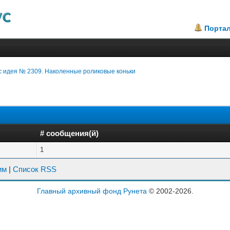
Порта
с идея № 2309. Наколенные роликовые коньки
# сообщения(й)
1
им
|
Список RSS
Главный архивный фонд Рунета
© 2002-2026.