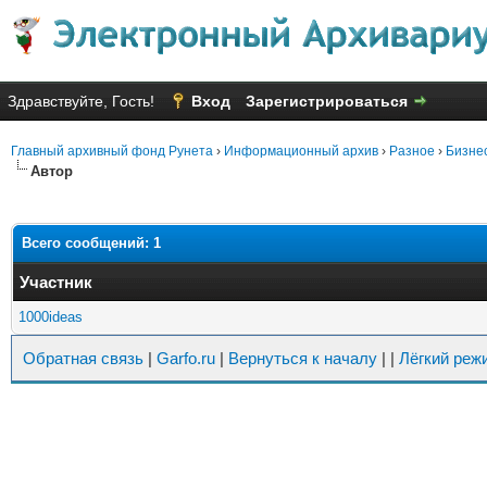
Здравствуйте, Гость!
Вход
Зарегистрироваться
Главный архивный фонд Рунета
›
Информационный архив
›
Разное
›
Бизне
Автор
Всего сообщений: 1
Участник
1000ideas
Обратная связь
|
Garfo.ru
|
Вернуться к началу
|
|
Лёгкий реж