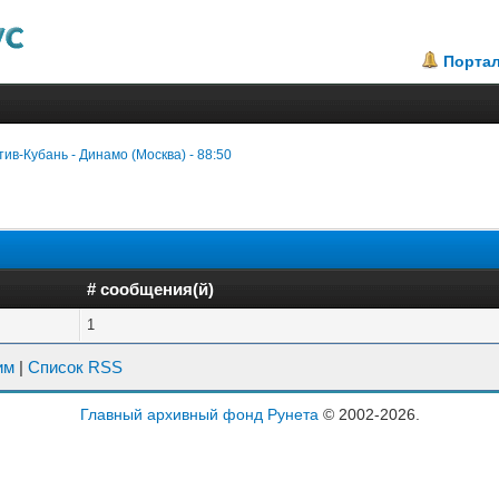
Порта
ив-Кубань - Динамо (Москва) - 88:50
# сообщения(й)
1
им
|
Список RSS
Главный архивный фонд Рунета
© 2002-2026.