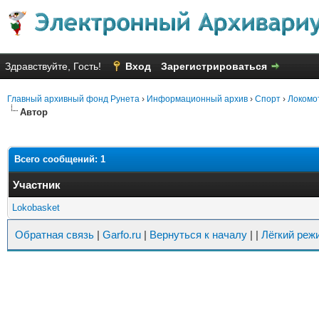
Здравствуйте, Гость!
Вход
Зарегистрироваться
Главный архивный фонд Рунета
›
Информационный архив
›
Спорт
›
Локомот
Автор
Всего сообщений: 1
Участник
Lokobasket
Обратная связь
|
Garfo.ru
|
Вернуться к началу
|
|
Лёгкий реж