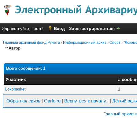
Здравствуйте, Гость!
Вход
Зарегистрироваться
Главный архивный фонд Рунета
›
Информационный архив
›
Спорт
›
"Локомо
Автор
Всего сообщений: 1
Участник
# сообщ
Lokobasket
1
Обратная связь
|
Garfo.ru
|
Вернуться к началу
|
|
Лёгкий реж
Главный архивн