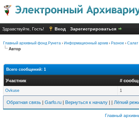
Здравствуйте, Гость!
Вход
Зарегистрироваться
Главный архивный фонд Рунета
›
Информационный архив
›
Разное
›
Салат 
Автор
Всего сообщений: 1
Участник
# сообщ
Ovkuse
1
Обратная связь
|
Garfo.ru
|
Вернуться к началу
|
|
Лёгкий реж
Главный архивн