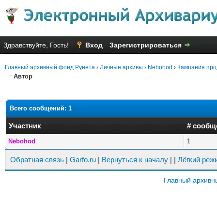
Здравствуйте, Гость!
Вход
Зарегистрироваться
Главный архивный фонд Рунета
›
Личные архивы
›
Nebohod
›
Кампания про
Автор
Всего сообщений: 1
Участник
# сообщ
Nebohod
1
Обратная связь
|
Garfo.ru
|
Вернуться к началу
|
|
Лёгкий реж
Главный архивн