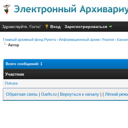
Здравствуйте, Гость!
Вход
Зарегистрироваться
Главный архивный фонд Рунета
›
Информационный архив
›
Разное
›
Банан
Автор
Всего сообщений: 1
Участник
Ovkuse
Обратная связь
|
Garfo.ru
|
Вернуться к началу
|
|
Лёгкий реж