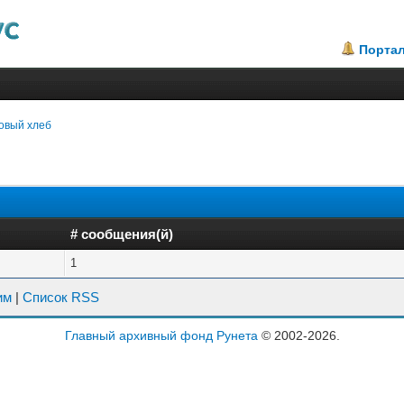
Порта
овый хлеб
# сообщения(й)
1
им
|
Список RSS
Главный архивный фонд Рунета
© 2002-2026.