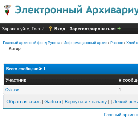
Здравствуйте, Гость!
Вход
Зарегистрироваться
Главный архивный фонд Рунета
›
Информационный архив
›
Разное
›
Хлеб с
Автор
Всего сообщений: 1
Участник
# сообщ
Ovkuse
1
Обратная связь
|
Garfo.ru
|
Вернуться к началу
|
|
Лёгкий реж
Главный архивн