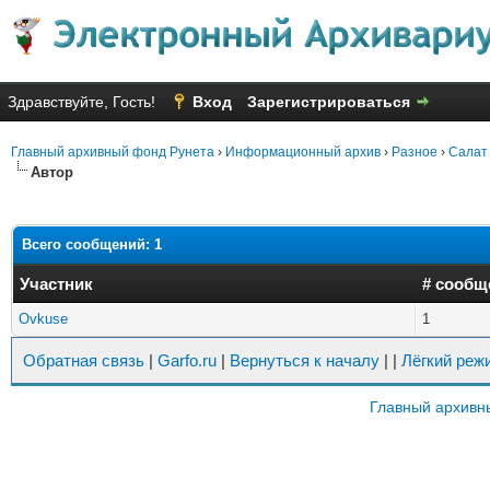
Здравствуйте, Гость!
Вход
Зарегистрироваться
Главный архивный фонд Рунета
›
Информационный архив
›
Разное
›
Салат 
Автор
Всего сообщений: 1
Участник
# сообщ
Ovkuse
1
Обратная связь
|
Garfo.ru
|
Вернуться к началу
|
|
Лёгкий реж
Главный архивн