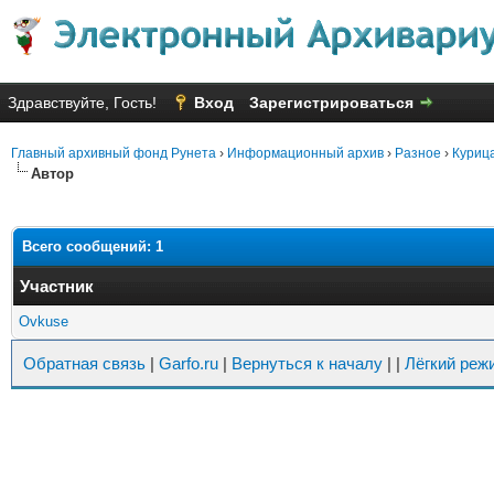
Здравствуйте, Гость!
Вход
Зарегистрироваться
Главный архивный фонд Рунета
›
Информационный архив
›
Разное
›
Курица
Автор
Всего сообщений: 1
Участник
Ovkuse
Обратная связь
|
Garfo.ru
|
Вернуться к началу
|
|
Лёгкий реж