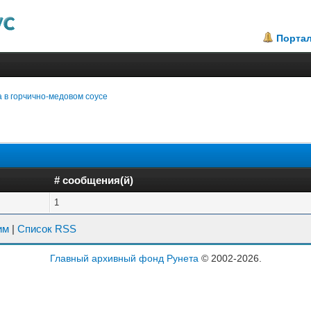
Порта
 в горчично-медовом соусе
# сообщения(й)
1
им
|
Список RSS
Главный архивный фонд Рунета
© 2002-2026.