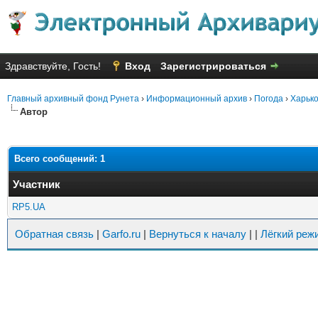
Здравствуйте, Гость!
Вход
Зарегистрироваться
Главный архивный фонд Рунета
›
Информационный архив
›
Погода
›
Харько
Автор
Всего сообщений: 1
Участник
RP5.UA
Обратная связь
|
Garfo.ru
|
Вернуться к началу
|
|
Лёгкий реж