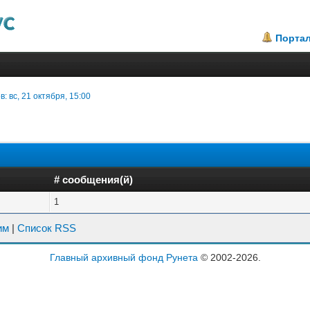
Порта
в: вс, 21 октября, 15:00
# сообщения(й)
1
им
|
Список RSS
Главный архивный фонд Рунета
© 2002-2026.