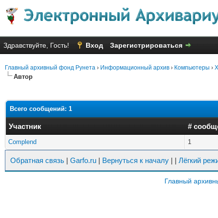
Здравствуйте, Гость!
Вход
Зарегистрироваться
Главный архивный фонд Рунета
›
Информационный архив
›
Компьютеры
›
Х
Автор
Всего сообщений: 1
Участник
# сообщ
Complend
1
Обратная связь
|
Garfo.ru
|
Вернуться к началу
|
|
Лёгкий реж
Главный архивн