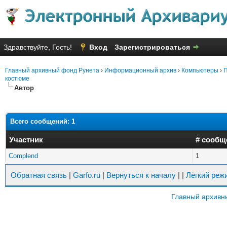
Здравствуйте, Гость!
Вход
Зарегистрироваться
Главный архивный фонд Рунета
›
Информационный архив
›
Компьютеры
›
П
костюме
Автор
Всего сообщений: 1
Участник
# сообщ
Complend
1
Обратная связь
|
Garfo.ru
|
Вернуться к началу
|
|
Лёгкий реж
Главный архивн