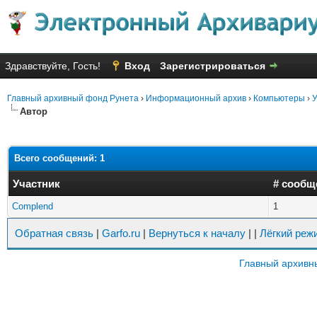
Здравствуйте, Гость!
Вход
Зарегистрироваться
Главный архивный фонд Рунета
›
Информационный архив
›
Компьютеры
›
У
Автор
Всего сообщений: 1
Участник
# сообщ
Complend
1
Обратная связь
|
Garfo.ru
|
Вернуться к началу
|
|
Лёгкий реж
Главный архивн