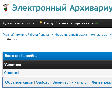
Здравствуйте, Гость!
Вход
Зарегистрироваться
Главный архивный фонд Рунета
›
Информационный архив
›
Компьютеры
›
Ф
Автор
Всего сообщений: 1
Участник
Complend
Обратная связь
|
Garfo.ru
|
Вернуться к началу
|
|
Лёгкий реж