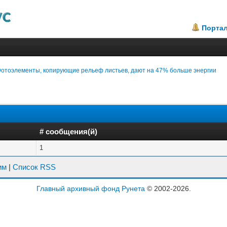
Порта
отоэлементы, копирующие рельеф листьев, дают на 47% больше энергии
# сообщения(й)
1
им
|
Список RSS
Главный архивный фонд Рунета
© 2002-2026.