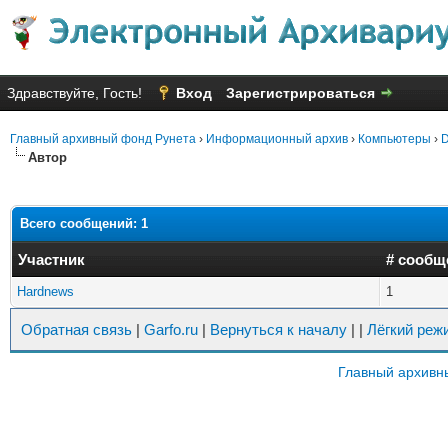
Здравствуйте, Гость!
Вход
Зарегистрироваться
Главный архивный фонд Рунета
›
Информационный архив
›
Компьютеры
›
D
Автор
Всего сообщений: 1
Участник
# сообщ
Hardnews
1
Обратная связь
|
Garfo.ru
|
Вернуться к началу
|
|
Лёгкий реж
Главный архивн