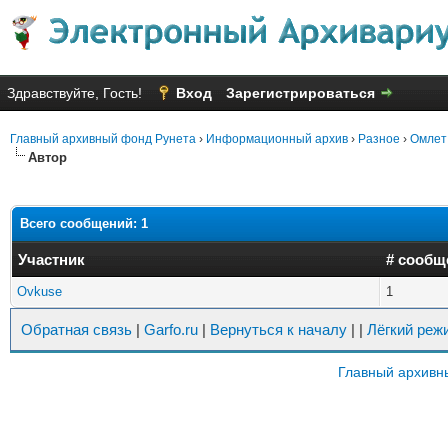
Здравствуйте, Гость!
Вход
Зарегистрироваться
Главный архивный фонд Рунета
›
Информационный архив
›
Разное
›
Омлет
Автор
Всего сообщений: 1
Участник
# сообщ
Ovkuse
1
Обратная связь
|
Garfo.ru
|
Вернуться к началу
|
|
Лёгкий реж
Главный архивн