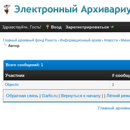
Здравствуйте, Гость!
Вход
Зарегистрироваться
Главный архивный фонд Рунета
›
Информационный архив
›
Новости
›
Минис
Автор
Всего сообщений: 1
Участник
# сообщ
Objectiv
1
Обратная связь
|
Garfo.ru
|
Вернуться к началу
|
|
Лёгкий реж
Главный архивн