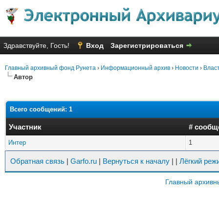
Здравствуйте, Гость!
Вход
Зарегистрироваться
Главный архивный фонд Рунета
›
Информационный архив
›
Новости
›
Влас
Автор
Всего сообщений: 1
Участник
# сообщ
Интер
1
Обратная связь
|
Garfo.ru
|
Вернуться к началу
|
|
Лёгкий реж
Главный архивн