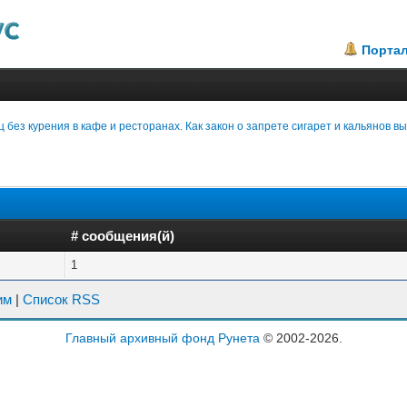
Порта
 без курения в кафе и ресторанах. Как закон о запрете сигарет и кальянов 
# сообщения(й)
1
им
|
Список RSS
Главный архивный фонд Рунета
© 2002-2026.