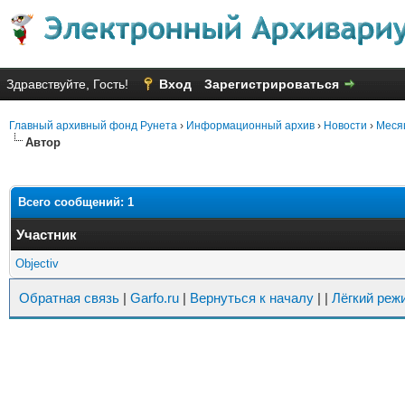
Здравствуйте, Гость!
Вход
Зарегистрироваться
Главный архивный фонд Рунета
›
Информационный архив
›
Новости
›
Месяц
Автор
Всего сообщений: 1
Участник
Objectiv
Обратная связь
|
Garfo.ru
|
Вернуться к началу
|
|
Лёгкий реж