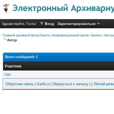
Здравствуйте, Гость!
Вход
Зарегистрироваться
Главный архивный фонд Рунета
›
Информационный архив
›
Бизнес
›
Автош
Автор
Всего сообщений: 1
Участник
Liga
Обратная связь
|
Garfo.ru
|
Вернуться к началу
|
|
Лёгкий реж