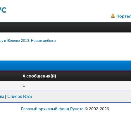
Порта
оу в Женеве-2013: Новые дебюты
# сообщения(й)
1
им
|
Список RSS
Главный архивный фонд Рунета
© 2002-2026.