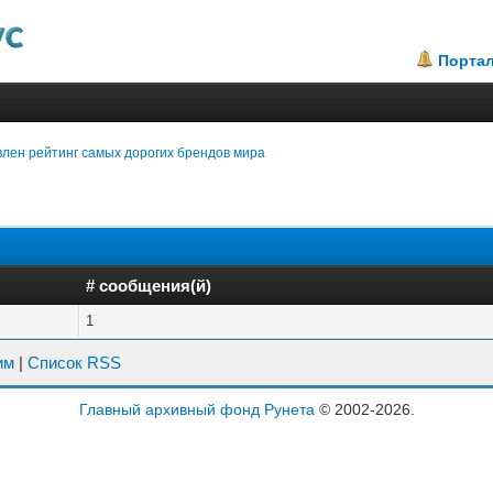
Порта
лен рейтинг самых дорогих брендов мира
# сообщения(й)
1
им
|
Список RSS
Главный архивный фонд Рунета
© 2002-2026.