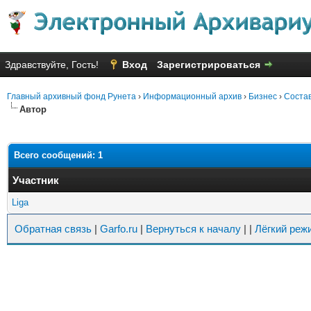
Здравствуйте, Гость!
Вход
Зарегистрироваться
Главный архивный фонд Рунета
›
Информационный архив
›
Бизнес
›
Состав
Автор
Всего сообщений: 1
Участник
Liga
Обратная связь
|
Garfo.ru
|
Вернуться к началу
|
|
Лёгкий реж