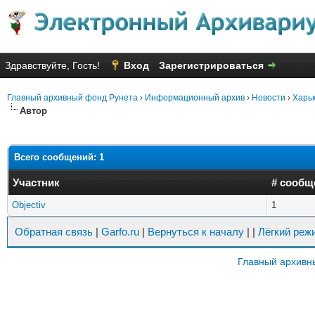
Здравствуйте, Гость!
Вход
Зарегистрироваться
Главный архивный фонд Рунета
›
Информационный архив
›
Новости
›
Харьк
Автор
Всего сообщений: 1
Участник
# сообщ
Objectiv
1
Обратная связь
|
Garfo.ru
|
Вернуться к началу
|
|
Лёгкий реж
Главный архивн