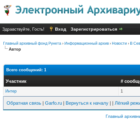
Здравствуйте, Гость!
Вход
Зарегистрироваться
Главный архивный фонд Рунета
›
Информационный архив
›
Новости
›
В Сев
Автор
Всего сообщений: 1
Участник
# сообщ
Интер
1
Обратная связь
|
Garfo.ru
|
Вернуться к началу
|
|
Лёгкий реж
Главный архивн