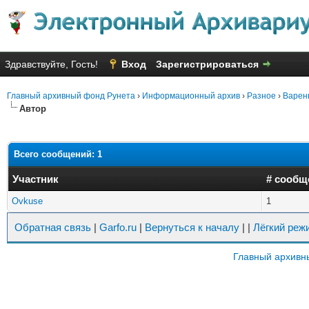
Здравствуйте, Гость!
Вход
Зарегистрироваться
Главный архивный фонд Рунета
›
Информационный архив
›
Разное
›
Варень
Автор
Всего сообщений: 1
Участник
# сообщ
Ovkuse
1
Обратная связь
|
Garfo.ru
|
Вернуться к началу
|
|
Лёгкий реж
Главный архивн