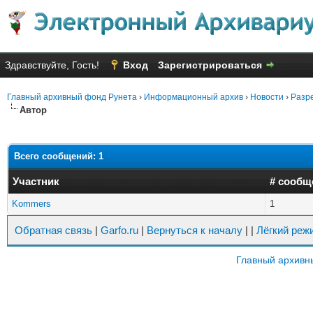
Здравствуйте, Гость!
Вход
Зарегистрироваться
Главный архивный фонд Рунета
›
Информационный архив
›
Новости
›
Разр
Автор
Всего сообщений: 1
Участник
# сообщ
Kommers
1
Обратная связь
|
Garfo.ru
|
Вернуться к началу
|
|
Лёгкий реж
Главный архивн