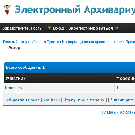
Здравствуйте, Гость!
Вход
Зарегистрироваться
Главный архивный фонд Рунета
›
Информационный архив
›
Новости
›
Прези
Автор
Всего сообщений: 1
Участник
# сообщ
Kommers
1
Обратная связь
|
Garfo.ru
|
Вернуться к началу
|
|
Лёгкий реж
Главный архивн