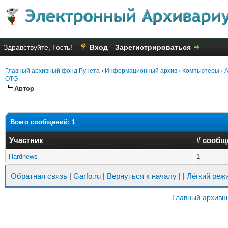
Здравствуйте, Гость!
Вход
Зарегистрироваться
Главный архивный фонд Рунета
›
Информационный архив
›
Компьютеры
›
A
OTG
Автор
Всего сообщений: 1
Участник
# сообщ
Hardnews
1
Обратная связь
|
Garfo.ru
|
Вернуться к началу
|
|
Лёгкий реж
Главный архивн