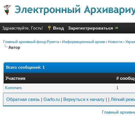
Здравствуйте, Гость!
Вход
Зарегистрироваться
Главный архивный фонд Рунета
›
Информационный архив
›
Новости
›
Украи
Автор
Всего сообщений: 1
Участник
# сообщ
Kommers
1
Обратная связь
|
Garfo.ru
|
Вернуться к началу
|
|
Лёгкий реж
Главный архивн