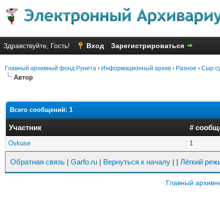
Здравствуйте, Гость!
Вход
Зарегистрироваться
Главный архивный фонд Рунета
›
Информационный архив
›
Разное
›
Сыр су
Автор
Всего сообщений: 1
Участник
# сообщ
Ovkuse
1
Обратная связь
|
Garfo.ru
|
Вернуться к началу
|
|
Лёгкий реж
Главный архивн