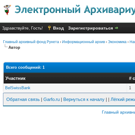
Здравствуйте, Гость!
Вход
Зарегистрироваться
Главный архивный фонд Рунета
›
Информационный архив
›
Экономика
›
На
Автор
Всего сообщений: 1
Участник
# 
BelSwissBank
1
Обратная связь
|
Garfo.ru
|
Вернуться к началу
|
|
Лёгкий реж
Главный архивн