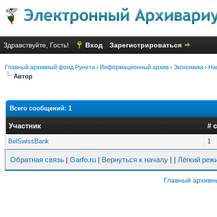
Здравствуйте, Гость!
Вход
Зарегистрироваться
Главный архивный фонд Рунета
›
Информационный архив
›
Экономика
›
На
Автор
Всего сообщений: 1
Участник
# 
BelSwissBank
1
Обратная связь
|
Garfo.ru
|
Вернуться к началу
|
|
Лёгкий реж
Главный архивн