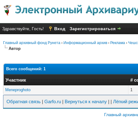
Здравствуйте, Гость!
Вход
Зарегистрироваться
Главный архивный фонд Рунета
›
Информационный архив
›
Реклама
›
Чешс
Автор
Всего сообщений: 1
Участник
# с
Meneproghoto
1
Обратная связь
|
Garfo.ru
|
Вернуться к началу
|
|
Лёгкий реж
Главный архивн