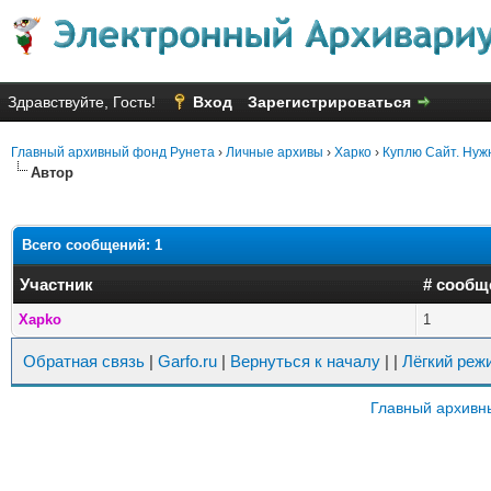
Здравствуйте, Гость!
Вход
Зарегистрироваться
Главный архивный фонд Рунета
›
Личные архивы
›
Харко
›
Куплю Сайт. Нуж
Автор
Всего сообщений: 1
Участник
# сообщ
Xapko
1
Обратная связь
|
Garfo.ru
|
Вернуться к началу
|
|
Лёгкий реж
Главный архивн