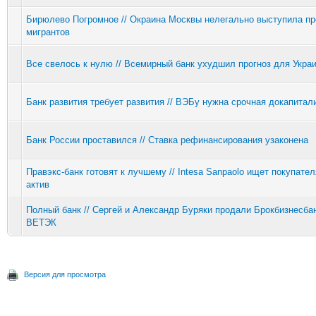
Бирюлево Погромное // Окраина Москвы нелегально выступила пр
мигрантов
Все свелось к нулю // Всемирный банк ухудшил прогноз для Укра
Банк развития требует развития // ВЭБу нужна срочная докапитал
Банк России проставился // Ставка рефинансирования узаконена
Правэкс-банк готовят к лучшему // Intesa Sanpaolo ищет покупател
актив
Полный банк // Сергей и Александр Буряки продали Брокбизнесбан
ВЕТЭК
Версия для просмотра