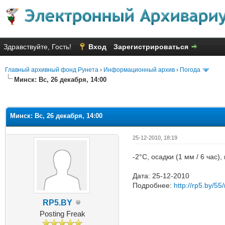
Здравствуйте, Гость!
Вход
Зарегистрироваться
Главный архивный фонд Рунета
›
Информационный архив
›
Погода
Минск: Вс, 26 декабря, 14:00
Голосов: 1 - Средняя оценка: 1
1
2
3
4
5
Минск: Вс, 26 декабря, 14:00
25-12-2010, 18:19
-2°C, осадки (1 мм / 6 час
Дата: 25-12-2010
Подробнее:
http://rp5.by/55/
RP5.BY
Posting Freak