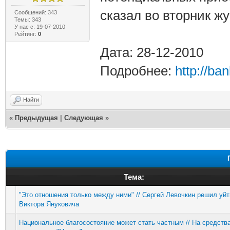
сказал во вторник ж
Сообщений: 343
Темы: 343
У нас с: 19-07-2010
Рейтинг:
0
Дата: 28-12-2010
Подробнее:
http://ba
Найти
«
Предыдущая
|
Следующая
»
Тема:
"Это отношения только между ними" // Сергей Левочкин решил уйт
Виктора Януковича
Национальное благосостояние может стать частным // На средст