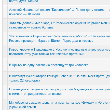
претендует "Мечел"
Алексей Навальный пошел "Кировлесом" // По его делу остался т
приговор — 18 июля
Зато мы делаем миллиарды // Российского оружия на рынке мень
становится — только больше
"Интервенция в Сирии может быть только арабской" // Накануне ви
Россию президент Израиля Шимон Перес дал интервью
Инвесткворум // Пришедшие в Россию иностранные инвесторы име
правительству уже только технические претензии
В Крыму на одну вакансию претендует три человека
В институт губернаторов конкурс невелик // На пять мест претенд
только 22 кандидата
Оппозицию возводят в систему // Дмитрий Медведев готов говорит
с теми, кто придерживается правил
Минобороны выделит деньги на покупку танков «Булат» и «Оплот
украинской армии